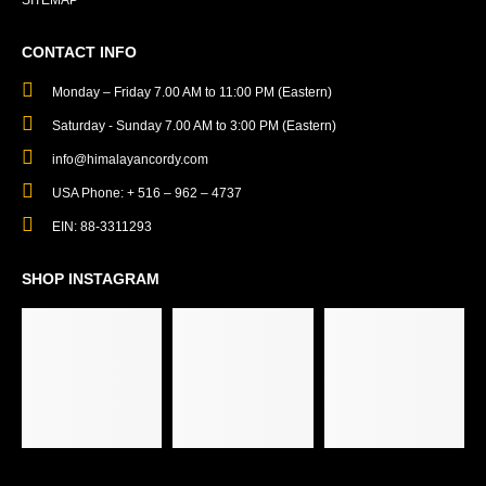
SITEMAP
CONTACT INFO
Monday – Friday 7.00 AM to 11:00 PM (Eastern)
Saturday - Sunday 7.00 AM to 3:00 PM (Eastern)
info@himalayancordy.com
USA Phone: + 516 – 962 – 4737
EIN: 88-3311293
SHOP INSTAGRAM