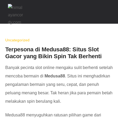
Uncategorized
Terpesona di Medusa88: Situs Slot
Gacor yang Bikin Spin Tak Berhenti
Banyak pecinta slot online mengaku sulit berhenti setelah
mencoba bermain di
Medusa88
. Situs ini menghadirkan
pengalaman bermain yang seru, cepat, dan penuh
peluang menang besar. Tak heran jika para pemain betah
melakukan spin berulang kali.
Medusa88 menyuguhkan ratusan pilihan game dari