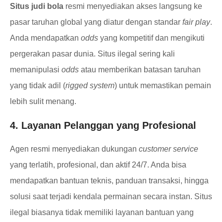
Situs judi bola
resmi menyediakan akses langsung ke
pasar taruhan global yang diatur dengan standar
fair play
.
Anda mendapatkan
odds
yang kompetitif dan mengikuti
pergerakan pasar dunia. Situs ilegal sering kali
memanipulasi
odds
atau memberikan batasan taruhan
yang tidak adil (
rigged system
) untuk memastikan pemain
lebih sulit menang.
4. Layanan Pelanggan yang Profesional
Agen resmi menyediakan dukungan
customer service
yang terlatih, profesional, dan aktif 24/7. Anda bisa
mendapatkan bantuan teknis, panduan transaksi, hingga
solusi saat terjadi kendala permainan secara instan. Situs
ilegal biasanya tidak memiliki layanan bantuan yang