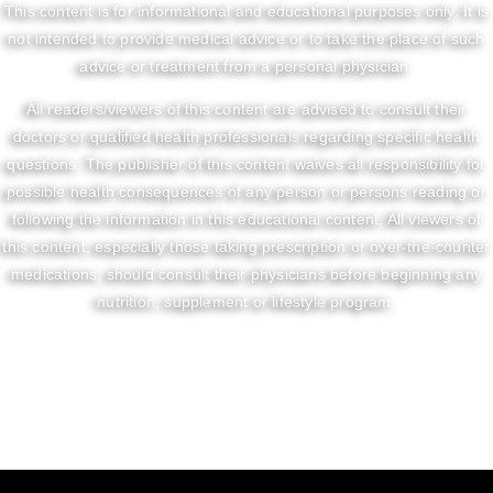
This content is for informational and educational purposes only. It is
not intended to provide medical advice or to take the place of such
advice or treatment from a personal physician.
All readers/viewers of this content are advised to consult their
doctors or qualified health professionals regarding specific health
questions. The publisher of this content waives all responsibility for
possible health consequences of any person or persons reading or
following the information in this educational content. All viewers of
this content, especially those taking prescription or over-the-counter
medications, should consult their physicians before beginning any
nutrition, supplement or lifestyle program.