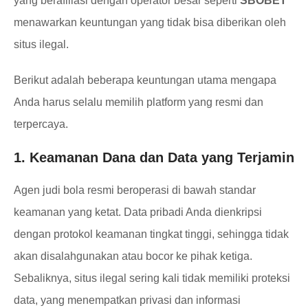
yang berafiliasi dengan operator besar seperti
SBOBET
menawarkan keuntungan yang tidak bisa diberikan oleh
situs ilegal.
Berikut adalah beberapa keuntungan utama mengapa
Anda harus selalu memilih platform yang resmi dan
terpercaya.
1. Keamanan Dana dan Data yang Terjamin
Agen judi bola resmi beroperasi di bawah standar
keamanan yang ketat. Data pribadi Anda dienkripsi
dengan protokol keamanan tingkat tinggi, sehingga tidak
akan disalahgunakan atau bocor ke pihak ketiga.
Sebaliknya, situs ilegal sering kali tidak memiliki proteksi
data, yang menempatkan privasi dan informasi