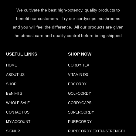
We cultivate the best high-potency, quality products to
benefit our customers. Try our cordyceps mushrooms
and you will feel the difference. All our products are given
the utmost care and quality control before being shipped.
USEFUL LINKS
SHOP NOW
HOME
CORDY TEA
ABOUT US
VITAMIN D3
SHOP
EDCORDY
BENIFITS
GOLFCORDY
WHOLE SALE
CORDYCAPS
CONTACT US
SUPERCORDY
MY ACCOUNT
PURECORDY
SIGNUP
PURECORDY EXTRA STRENGTH